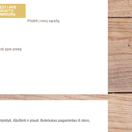
EŠTI APIE
ODUKTO
EINAMUMĄ
Pridėti į norų sąrašą
sti apie prekę
ldyti, ištuštinti ir plauti. Buteliukas pagamintas iš storo,