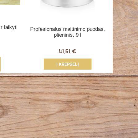
r laikyti
Profesionalus maitinimo puodas,
Elektron
plieninis, 9 l
41,51 €
Į KREPŠELĮ