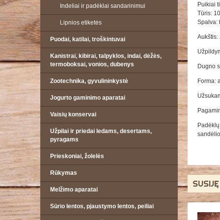
Puikiai t
Indeliai ir padėklai sandarinimui
Tūris: 1
Spalva:
Lipnios etiketės
Aukštis:
Puodai, katilai, troškintuvai
Užpildy
Kanistrai, kibirai, talpyklos, indai, dėžės,
termoboksai, vonios, dubenys
Dugno s
Zootechnika, gyvulininkystė
Forma: a
Užsukam
Jogurto gaminimo aparatai
Pagamin
Vaisių konservai
Padėklų 
Užpilai ir priedai ledams, desertams,
sandėlio
pyragams
Prieskoniai, žolelės
Rūkymas
SUSIJ
Melžimo aparatai
Sūrio lentos, pjaustymo lentos, peiliai