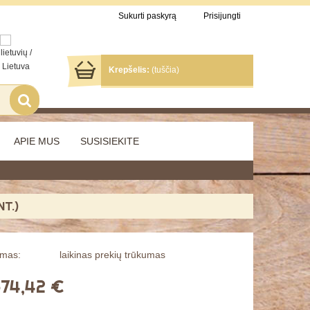
Sukurti paskyrą
Prisijungti
Krepšelis:
(tuščia)
APIE MUS
SUSISIEKITE
NT.)
umas:
laikinas prekių trūkumas
74,42 €