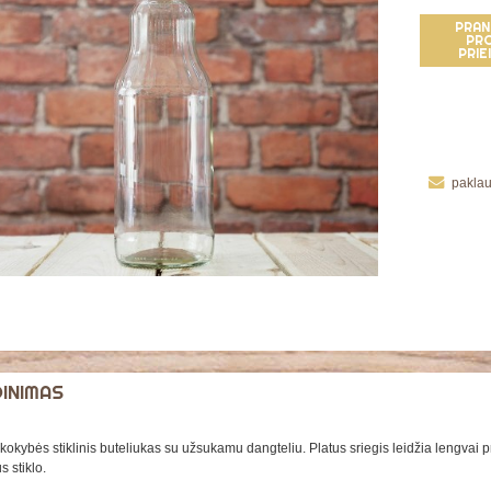
PRAN
PR
PRI
paklau
DINIMAS
kokybės stiklinis buteliukas su užsukamu dangteliu. Platus sriegis leidžia lengvai pripi
s stiklo.