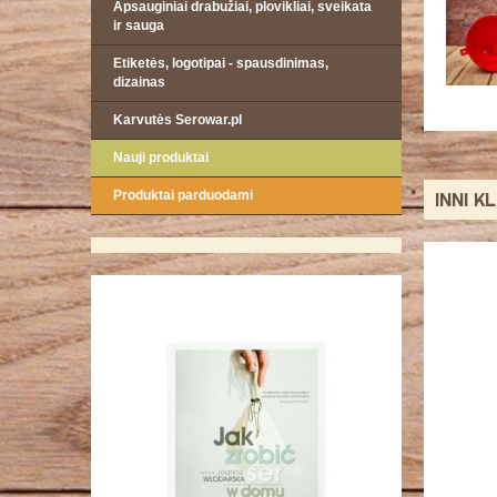
Apsauginiai drabužiai, plovikliai, sveikata
ir sauga
Etiketės, logotipai - spausdinimas,
dizainas
Karvutės Serowar.pl
Nauji produktai
Produktai parduodami
INNI K