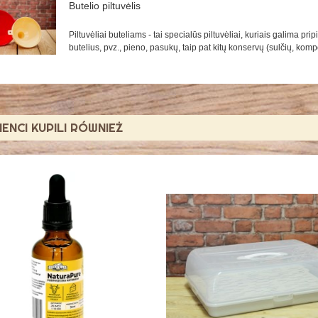
Butelio piltuvėlis
Piltuvėliai buteliams - tai specialūs piltuvėliai, kuriais galima pripi
butelius, pvz., pieno, pasukų, taip pat kitų konservų (sulčių, kompot
LIENCI KUPILI RÓWNIEŻ