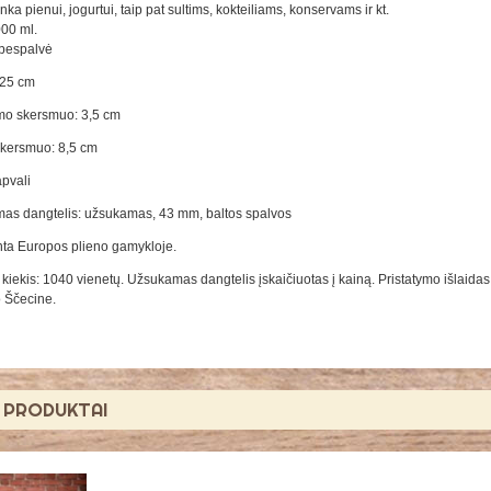
inka pienui, jogurtui, taip pat sultims, kokteiliams, konservams ir kt.
000 ml.
 bespalvė
 25 cm
mo skersmuo: 3,5 cm
kersmuo: 8,5 cm
pvali
as dangtelis: užsukamas, 43 mm, baltos spalvos
ta Europos plieno gamykloje.
kiekis: 1040 vienetų. Užsukamas dangtelis įskaičiuotas į kainą. Pristatymo išlaida
 Ščecine.
Ę PRODUKTAI