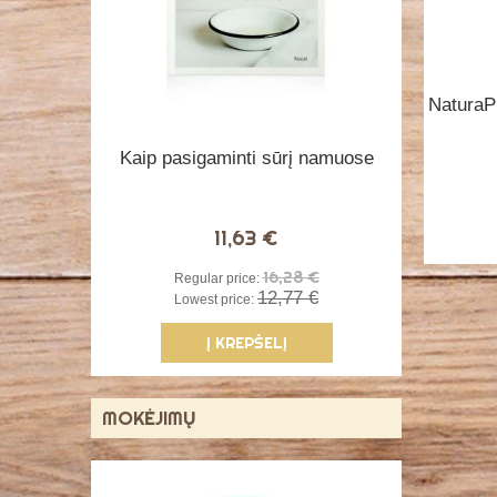
NaturaPu
Kaip pasigaminti sūrį namuose
11,63 €
16,28 €
Regular price:
12,77 €
Lowest price:
Į KREPŠELĮ
MOKĖJIMŲ