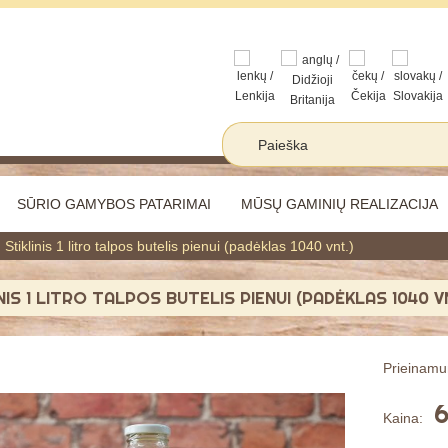
SŪRIO GAMYBOS PATARIMAI
MŪSŲ GAMINIŲ REALIZACIJA
Stiklinis 1 litro talpos butelis pienui (padėklas 1040 vnt.)
NIS 1 LITRO TALPOS BUTELIS PIENUI (PADĖKLAS 1040 V
Prieinam
6
Kaina: