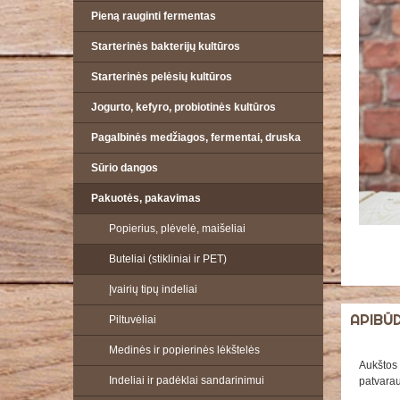
Pieną rauginti fermentas
Starterinės bakterijų kultūros
Starterinės pelėsių kultūros
Jogurto, kefyro, probiotinės kultūros
Pagalbinės medžiagos, fermentai, druska
Sūrio dangos
Pakuotės, pakavimas
Popierius, plėvelė, maišeliai
Buteliai (stikliniai ir PET)
Įvairių tipų indeliai
APIBŪ
Piltuvėliai
Medinės ir popierinės lėkštelės
Aukštos 
Indeliai ir padėklai sandarinimui
patvarau