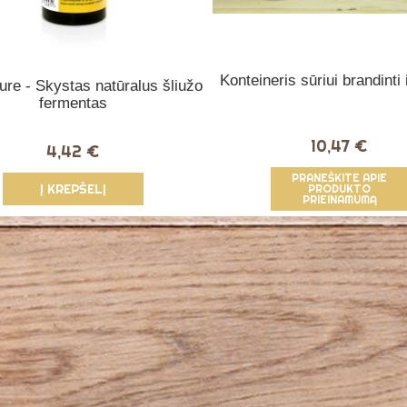
Konteineris sūriui brandinti i
re - Skystas natūralus šliužo
fermentas
10,47 €
4,42 €
PRANEŠKITE APIE
Į KREPŠELĮ
PRODUKTO
PRIEINAMUMĄ