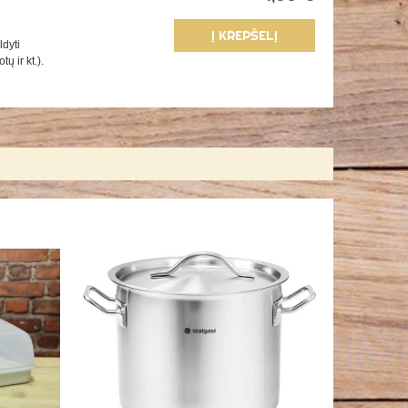
Į KREPŠELĮ
ldyti
ų ir kt.).