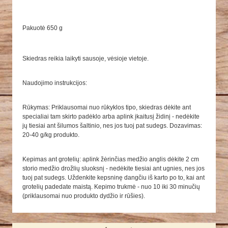
Pakuotė 650 g
Skiedras reikia laikyti sausoje, vėsioje vietoje.
Naudojimo instrukcijos:
Rūkymas: Priklausomai nuo rūkyklos tipo, skiedras dėkite ant
specialiai tam skirto padėklo arba aplink įkaitusį židinį - nedėkite
jų tiesiai ant šilumos šaltinio, nes jos tuoj pat sudegs. Dozavimas:
20-40 g/kg produkto.
Kepimas ant grotelių: aplink žėrinčias medžio anglis dėkite 2 cm
storio medžio drožlių sluoksnį - nedėkite tiesiai ant ugnies, nes jos
tuoj pat sudegs. Uždenkite kepsninę dangčiu iš karto po to, kai ant
grotelių padedate maistą. Kepimo trukmė - nuo 10 iki 30 minučių
(priklausomai nuo produkto dydžio ir rūšies).