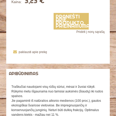
3,23 €
Kaina:
PRANEŠTI
APIE
PRODUKTO
PRIEINAMUMĄ
Pridėti į norų sąrašą
paklausti apie prekę
APIBŪDINIMAS
Traškučiai naudojami visų rūšių sūriui, mėsai ir žuviai rūkyti.
Rūkymo metu išgaunama nuo tamsiai auksinės (šiaudų) iki rudos
spalvos.
Jie pagaminti iš natūralios alksnio medienos (100 proc.), gautos
ekologiškai švariose vietovėse. Be impregnuojančių ir
konservuojančių junginių. Neturi būti dulkių frakcijų. Optimalus
vandens kiekis - mažiau nei 11 %.