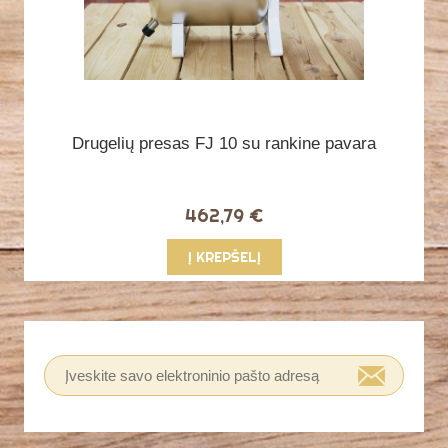
Drugelių presas FJ 10 su rankine pavara
462,79 €
Į KREPŠELĮ