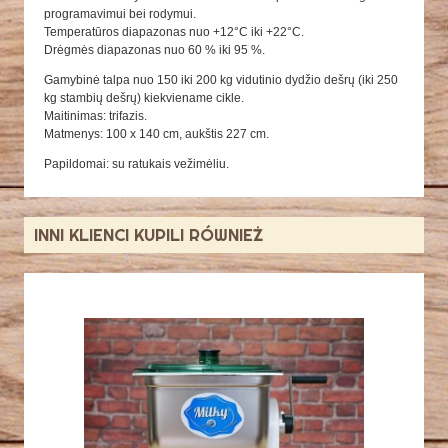
programavimui bei rodymui.
Temperatūros diapazonas nuo +12°C iki +22°C.
Drėgmės diapazonas nuo 60 % iki 95 %.
Gamybinė talpa nuo 150 iki 200 kg vidutinio dydžio dešrų (iki 250
kg stambių dešrų) kiekviename cikle.
Maitinimas: trifazis.
Matmenys: 100 x 140 cm, aukštis 227 cm.
Papildomai: su ratukais vežimėliu.
INNI KLIENCI KUPILI RÓWNIEŻ