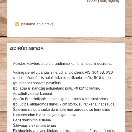
Pridėti į norų sąrašą
paklausti apie prekę
APIBŪDINIMAS
Aukštos kokybės didelė brandinimo kamera mėsai ir dešroms.
Vidinių sienelių danga iš nerūdijančio plieno AISI 304 SB, 6/10
storio, o išorinė – iš netoksiško plastifikuoto lakšto, 5/10 storio,
lygus baltos spalvos paviršius.
Izoliacija iš standžių poliuretano putų, 40 kg/mc tankio.
Apvalinti vidiniai kampai.
Apačia iš nerūdijančio plieno, grindų storis 4 cm, sustiprinta.
Izoliuotos, atidaromos durys, 7 cm storio, su rankena ir apsauga.
Šaldymo sistema sudaryta iš šaldymo agregato su hermetine
kompresorine ir ventiliuojamu garintuvu.
Garų drėkinimo sistema.
Šildymas elektriniais tenais.
Elektroninis valdymo blokas su ekranu temperatūros ir drėgmės