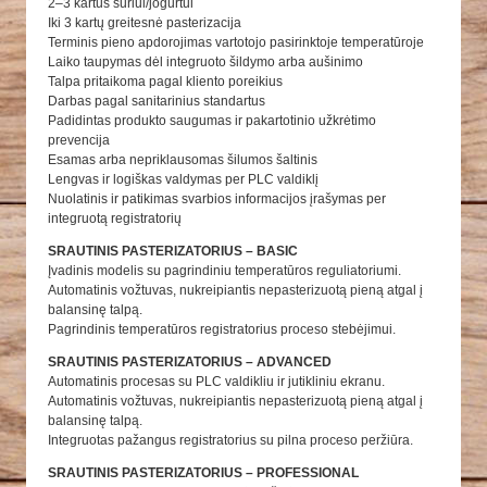
2–3 kartus sūriui/jogurtui
Iki 3 kartų greitesnė pasterizacija
Terminis pieno apdorojimas vartotojo pasirinktoje temperatūroje
Laiko taupymas dėl integruoto šildymo arba aušinimo
Talpa pritaikoma pagal kliento poreikius
Darbas pagal sanitarinius standartus
Padidintas produkto saugumas ir pakartotinio užkrėtimo
prevencija
Esamas arba nepriklausomas šilumos šaltinis
Lengvas ir logiškas valdymas per PLC valdiklį
Nuolatinis ir patikimas svarbios informacijos įrašymas per
integruotą registratorių
SRAUTINIS PASTERIZATORIUS – BASIC
Įvadinis modelis su pagrindiniu temperatūros reguliatoriumi.
Automatinis vožtuvas, nukreipiantis nepasterizuotą pieną atgal į
balansinę talpą.
Pagrindinis temperatūros registratorius proceso stebėjimui.
SRAUTINIS PASTERIZATORIUS – ADVANCED
Automatinis procesas su PLC valdikliu ir jutikliniu ekranu.
Automatinis vožtuvas, nukreipiantis nepasterizuotą pieną atgal į
balansinę talpą.
Integruotas pažangus registratorius su pilna proceso peržiūra.
SRAUTINIS PASTERIZATORIUS – PROFESSIONAL