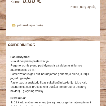
0,00 €
Kaina:
Pridėti į norų sąrašą
paklausti apie prekę
APIBŪDINIMAS
Paskirstymas:
Nuolatinei pieno pasterizacijai
Regeneracinis pieno pašildymas ir atšaldymas (šilumos
atgavimas iki 92 %)
Pasterizatorius gali būti naudojamas geriamojo pieno, sūrių ir
jogurtų gamybai
Pasterizacija sustabdo ligas sukeliančių bakterijų, tokių kaip
Escherichia coli, bruceliozė ir aukštai temperatūrai atsparių
bakterijų, gyvybinę veiklą
Privalumai:
Iki 12 kartų mažesnės energijos sąnaudos geriamajam pienui ir