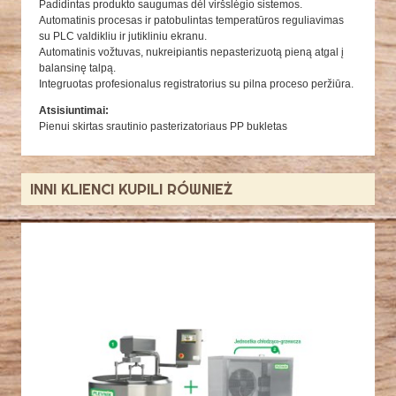
Padidintas produkto saugumas dėl viršslėgio sistemos.
Automatinis procesas ir patobulintas temperatūros reguliavimas
su PLC valdikliu ir jutikliniu ekranu.
Automatinis vožtuvas, nukreipiantis nepasterizuotą pieną atgal į
balansinę talpą.
Integruotas profesionalus registratorius su pilna proceso peržiūra.
Atsisiuntimai:
Pienui skirtas srautinio pasterizatoriaus PP bukletas
INNI KLIENCI KUPILI RÓWNIEŻ