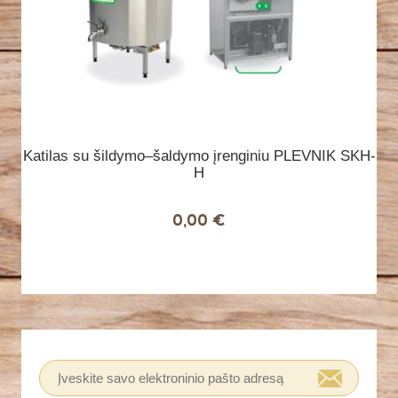
Katilas su šildymo–šaldymo įrenginiu PLEVNIK SKH-
H
0,00 €