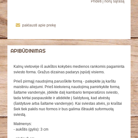
Pridėti į norų sąrašą
paklausti apie prekę
APIBŪDINIMAS
Kalnų vietovėje iš aukštos kokybės medienos rankomis pagaminta
sviesto forma. Gražus dizainas padarys įspūdį visiems.
Prieš pirmąjį naudojimą paruoškite formą - patepkite ją karštu
maistiniu aliejumi. Prieš kiekvieną naudojimą pamirkykite formą
šaltame vandenyje, įdėkite dalį kambario temperatūros sviesto,
tada tvirtai paspauskite ir atidėkite į šaldytuvą, kad atvėstų
(šaldytuve arba šaltame vandenyje). Kai sviestas atvės, jo kraštai
šiek tiek pakils nuo formos ir bus galima ištraukti suformuotą
sviestą.
Matmenys:
- aukštis (gylis): 3 cm