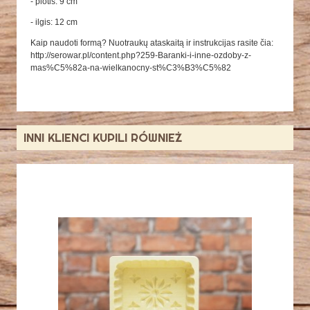
- plotis: 9 cm
- ilgis: 12 cm
Kaip naudoti formą? Nuotraukų ataskaitą ir instrukcijas rasite čia:
http://serowar.pl/content.php?259-Baranki-i-inne-ozdoby-z-
mas%C5%82a-na-wielkanocny-st%C3%B3%C5%82
INNI KLIENCI KUPILI RÓWNIEŻ