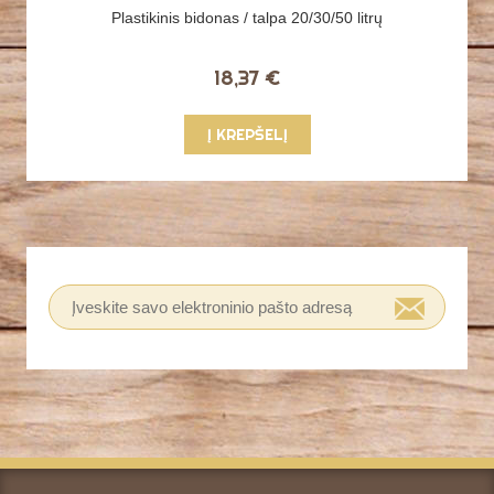
Plastikinis bidonas / talpa 20/30/50 litrų
18,37 €
Į KREPŠELĮ