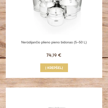
Nerūdijančio plieno pieno bidonas (5–50 L)
74,19 €
Į KREPŠELĮ