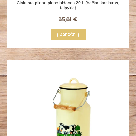
Cinkuoto plieno pieno bidonas 20 L (bačka, kanistras,
talpykla)
85,81 €
Į KREPŠELĮ