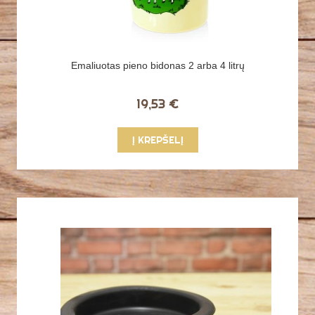
Emaliuotas pieno bidonas 2 arba 4 litrų
19,53 €
Į KREPŠELĮ