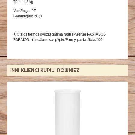
Tūris: 1,2 kg.
Medžiaga: PE
Gamintojas: Italija
Kitų šios formos dydžių galima rasti skyrelyje PASTABOS
FORMOS: https://serowar.pl/pl/c/Formy-pasta-filata/100
INNI KLIENCI KUPILI RÓWNIEŻ