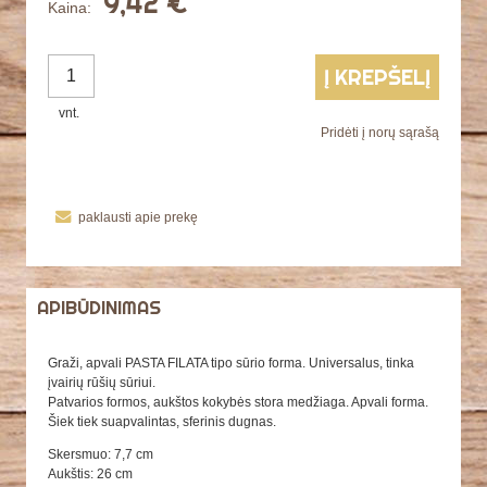
9,42 €
Kaina:
Į KREPŠELĮ
vnt.
Pridėti į norų sąrašą
paklausti apie prekę
APIBŪDINIMAS
Graži, apvali PASTA FILATA tipo sūrio forma. Universalus, tinka
įvairių rūšių sūriui.
Patvarios formos, aukštos kokybės stora medžiaga. Apvali forma.
Šiek tiek suapvalintas, sferinis dugnas.
Skersmuo: 7,7 cm
Aukštis: 26 cm