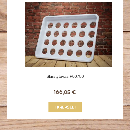
Skirstytuvas P00780
166,05 €
Į KREPŠELĮ