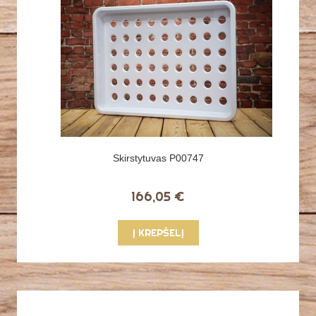
Skirstytuvas P00747
166,05 €
Į KREPŠELĮ