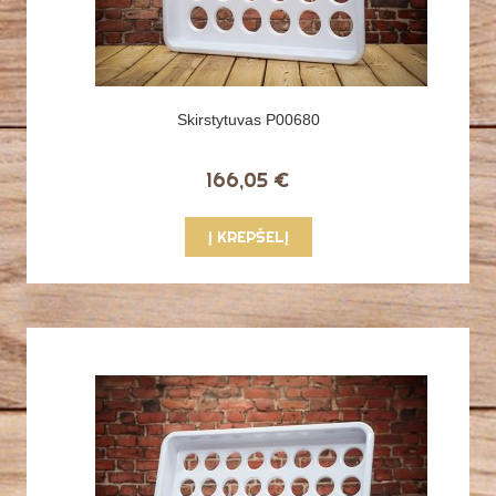
Skirstytuvas P00680
166,05 €
Į KREPŠELĮ