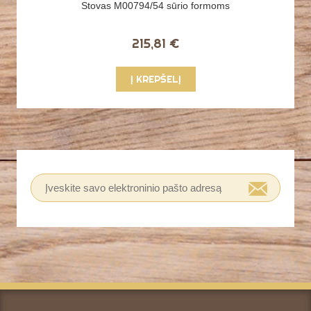
Stovas M00794/54 sūrio formoms
215,81 €
Į KREPŠELĮ