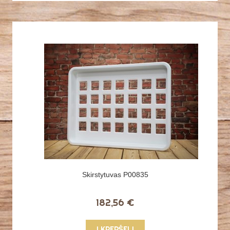
Skirstytuvas P00835
182,56 €
Į KREPŠELĮ