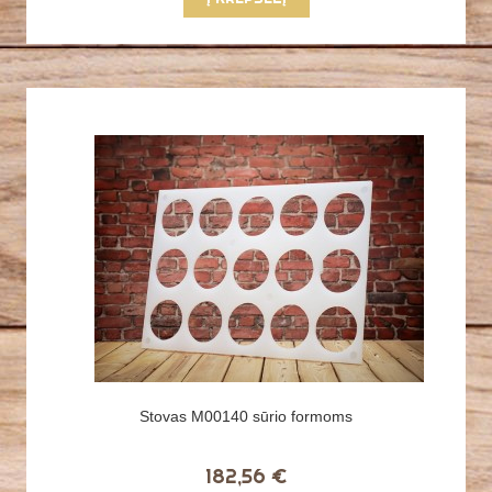
Stovas M00140 sūrio formoms
182,56 €