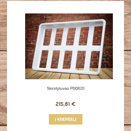
Skirstytuvas P00820
215,81 €
Į KREPŠELĮ