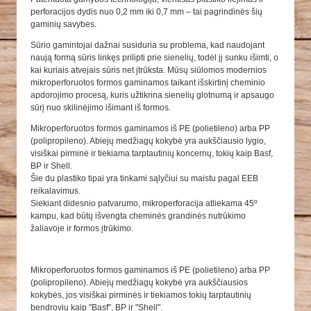
perforacijos dydis nuo 0,2 mm iki 0,7 mm – tai pagrindinės šių
gaminių savybės.
Sūrio gamintojai dažnai susiduria su problema, kad naudojant
naują formą sūris linkęs prilipti prie sienelių, todėl jį sunku išimti, o
kai kuriais atvejais sūris net įtrūksta. Mūsų siūlomos modernios
mikroperforuotos formos gaminamos taikant išskirtinį cheminio
apdorojimo procesą, kuris užtikrina sienelių glotnumą ir apsaugo
sūrį nuo skilinėjimo išimant iš formos.
Mikroperforuotos formos gaminamos iš PE (polietileno) arba PP
(polipropileno). Abiejų medžiagų kokybė yra aukščiausio lygio,
visiškai pirminė ir tiekiama tarptautinių koncernų, tokių kaip Basf,
BP ir Shell.
Šie du plastiko tipai yra tinkami sąlyčiui su maistu pagal EEB
reikalavimus.
Siekiant didesnio patvarumo, mikroperforacija atliekama 45º
kampu, kad būtų išvengta cheminės grandinės nutrūkimo
žaliavoje ir formos įtrūkimo.
Mikroperforuotos formos gaminamos iš PE (polietileno) arba PP
(polipropileno). Abiejų medžiagų kokybė yra aukščiausios
kokybės, jos visiškai pirminės ir tiekiamos tokių tarptautinių
bendrovių kaip "Basf", BP ir "Shell".