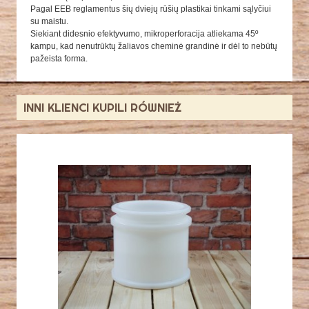
Pagal EEB reglamentus šių dviejų rūšių plastikai tinkami sąlyčiui
su maistu.
Siekiant didesnio efektyvumo, mikroperforacija atliekama 45º
kampu, kad nenutrūktų žaliavos cheminė grandinė ir dėl to nebūtų
pažeista forma.
INNI KLIENCI KUPILI RÓWNIEŻ