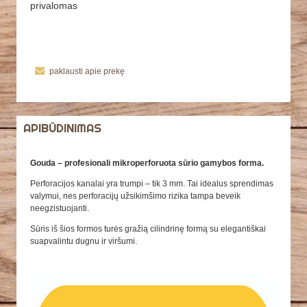
privalomas
paklausti apie prekę
APIBŪDINIMAS
Gouda – profesionali mikroperforuota sūrio gamybos forma.
Perforacijos kanalai yra trumpi – tik 3 mm. Tai idealus sprendimas
valymui, nes perforacijų užsikimšimo rizika tampa beveik
neegzistuojanti.
Sūris iš šios formos turės gražią cilindrinę formą su elegantiškai
suapvalintu dugnu ir viršumi.