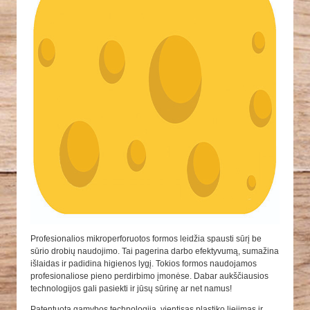
Profesionalios mikroperforuotos formos leidžia spausti sūrį be
sūrio drobių naudojimo. Tai pagerina darbo efektyvumą, sumažina
išlaidas ir padidina higienos lygį. Tokios formos naudojamos
profesionaliose pieno perdirbimo įmonėse. Dabar aukščiausios
technologijos gali pasiekti ir jūsų sūrinę ar net namus!
Patentuota gamybos technologija, vientisas plastiko liejimas ir