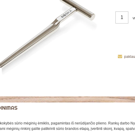
v
paklau
DINIMAS
kokybės sūrio mėginių ėmiklis, pagamintas iš nerūdijančio plieno. Rankų darbo Nyde
i mėginių rinkinį galite patikrinti sūrio brandos etapą, įvertinti skonį, kvapą, spalvą