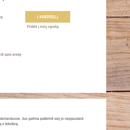
Į KREPŠELĮ
nt.
Pridėti į norų sąrašą
sti apie prekę
rlanduose. Juo galima patikrinti sūrį jo nepjaustant.
 ir tekstūrą.