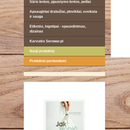
Sūrio lentos, pjaustymo lentos, peiliai
Apsauginiai drabužiai, plovikliai, sveikata
ir sauga
Etiketės, logotipai - spausdinimas,
dizainas
Karvutės Serowar.pl
Nauji produktai
Produktai parduodami