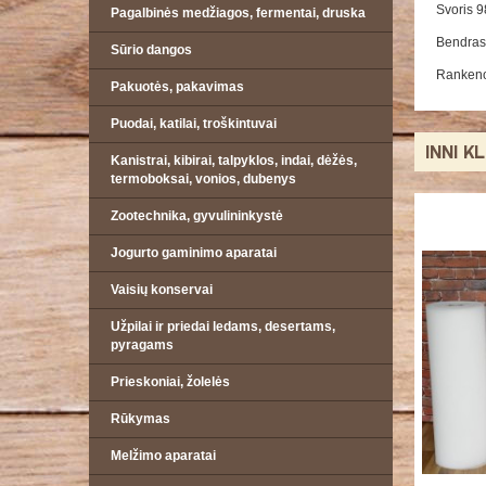
Svoris 9
Pagalbinės medžiagos, fermentai, druska
Bendras 
Sūrio dangos
Rankeno
Pakuotės, pakavimas
Puodai, katilai, troškintuvai
INNI K
Kanistrai, kibirai, talpyklos, indai, dėžės,
termoboksai, vonios, dubenys
Zootechnika, gyvulininkystė
Jogurto gaminimo aparatai
Vaisių konservai
Užpilai ir priedai ledams, desertams,
pyragams
Prieskoniai, žolelės
Rūkymas
Melžimo aparatai