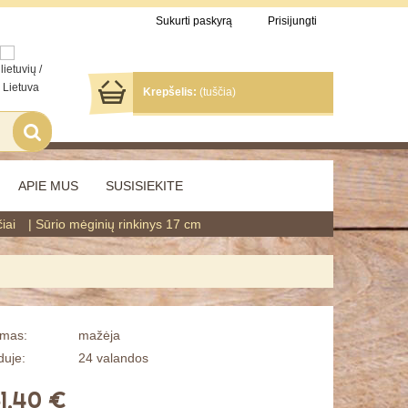
Sukurti paskyrą
Prisijungti
Krepšelis:
(tuščia)
APIE MUS
SUSISIEKITE
iai
Sūrio mėginių rinkinys 17 cm
umas:
mažėja
duje:
24 valandos
1,40 €