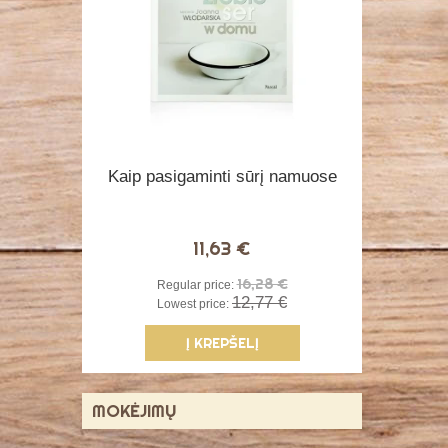
Kaip pasigaminti sūrį namuose
11,63 €
16,28 €
Regular price:
12,77 €
Lowest price:
Į KREPŠELĮ
MOKĖJIMŲ