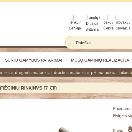
SŪRIO GAMYBOS PATARIMAI
MŪSŲ GAMINIŲ REALIZACIJA
mikliai, drėgmės matuokliai, druskos matuokliai, pH matuokliai, laikmač
MĖGINIŲ RINKINYS 17 CM
Prieinam
Išsiųsta vi
8
Kaina: