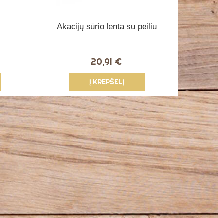
Akacijų sūrio lenta su peiliu
20,91 €
Į KREPŠELĮ