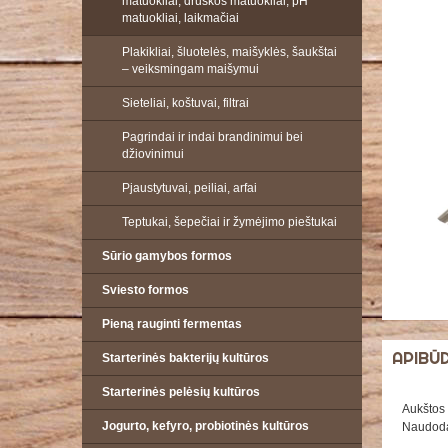
matuokliai, druskos matuokliai, pH
matuokliai, laikmačiai
Plakikliai, šluotelės, maišyklės, šaukštai
– veiksmingam maišymui
Sieteliai, koštuvai, filtrai
Pagrindai ir indai brandinimui bei
džiovinimui
Pjaustytuvai, peiliai, arfai
Teptukai, šepečiai ir žymėjimo pieštukai
Sūrio gamybos formos
Sviesto formos
Pieną rauginti fermentas
APIBŪ
Starterinės bakterijų kultūros
Starterinės pelėsių kultūros
Aukštos 
Jogurto, kefyro, probiotinės kultūros
Naudodam