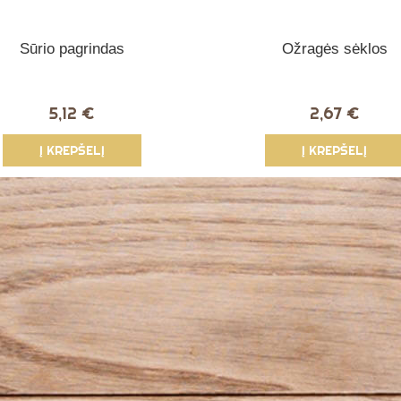
Sūrio pagrindas
Ožragės sėklos
5,12 €
2,67 €
Į KREPŠELĮ
Į KREPŠELĮ