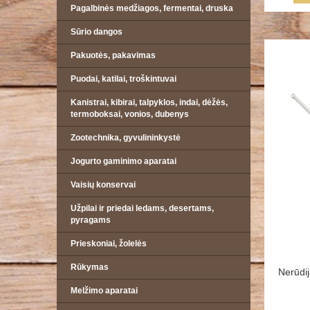
Pagalbinės medžiagos, fermentai, druska
Sūrio dangos
Pakuotės, pakavimas
Puodai, katilai, troškintuvai
Kanistrai, kibirai, talpyklos, indai, dėžės,
termoboksai, vonios, dubenys
Zootechnika, gyvulininkystė
Jogurto gaminimo aparatai
Vaisių konservai
Užpilai ir priedai ledams, desertams,
pyragams
Prieskoniai, žolelės
Rūkymas
Nerūdij
Melžimo aparatai