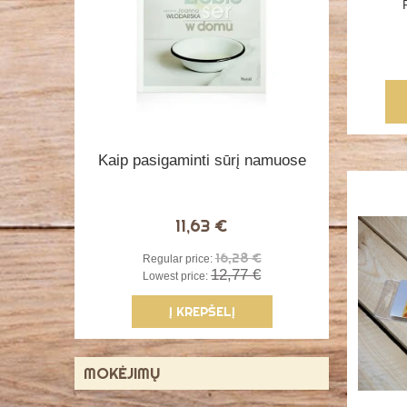
Kaip pasigaminti sūrį namuose
11,63 €
16,28 €
Regular price:
12,77 €
Lowest price:
Į KREPŠELĮ
MOKĖJIMŲ