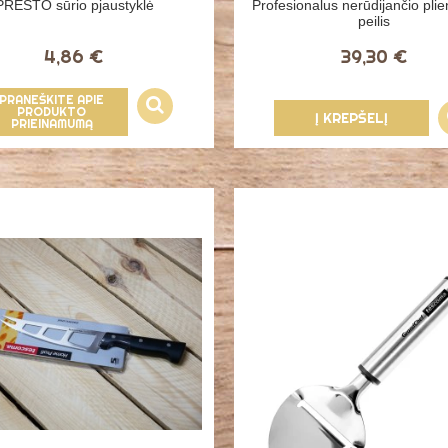
PRESTO sūrio pjaustyklė
Profesionalus nerūdijančio plie
peilis
4,86 €
39,30 €
PRANEŠKITE APIE
PRODUKTO
Į KREPŠELĮ
PRIEINAMUMĄ