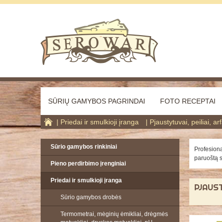
SŪRIŲ GAMYBOS PAGRINDAI
FOTO RECEPTAI
Priedai ir smulkioji įranga
Pjaustytuvai, peiliai, arf
Sūrio gamybos rinkiniai
Profesiona
paruoštą s
Pieno perdirbimo įrenginiai
Priedai ir smulkioji įranga
PJAUST
Sūrio gamybos drobės
Termometrai, mėginių ėmikliai, drėgmės