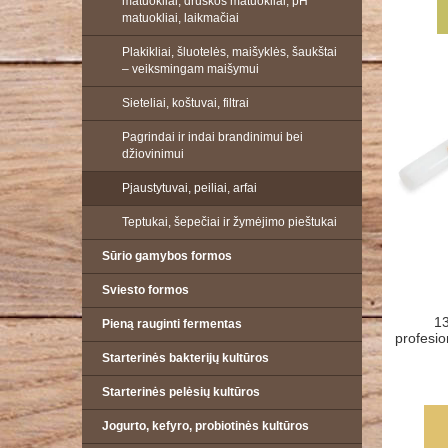
matuokliai, druskos matuokliai, pH
matuokliai, laikmačiai
Plakikliai, šluotelės, maišyklės, šaukštai
– veiksmingam maišymui
Sieteliai, koštuvai, filtrai
Pagrindai ir indai brandinimui bei
džiovinimui
Pjaustytuvai, peiliai, arfai
Teptukai, šepečiai ir žymėjimo pieštukai
Sūrio gamybos formos
Sviesto formos
13
Pieną rauginti fermentas
profesio
Starterinės bakterijų kultūros
Starterinės pelėsių kultūros
Jogurto, kefyro, probiotinės kultūros