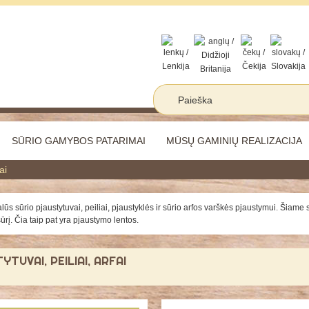
SŪRIO GAMYBOS PATARIMAI
MŪSŲ GAMINIŲ REALIZACIJA
ai
lūs sūrio pjaustytuvai, peiliai, pjaustyklės ir sūrio arfos varškės pjaustymui. Šiame s
ūrį. Čia taip pat yra pjaustymo lentos.
YTUVAI, PEILIAI, ARFAI