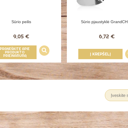
Sūrio peilis
Sūrio pjaustyklė GrandC
9,05 €
6,72 €
PRANEŠKITE APIE
PRODUKTO
Į KREPŠELĮ
PRIEINAMUMĄ