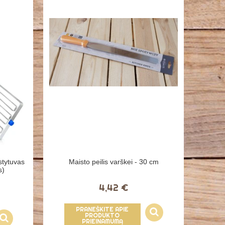
stytuvas
Maisto peilis varškei - 30 cm
s)
4,42 €
PRANEŠKITE APIE
PRODUKTO
PRIEINAMUMĄ