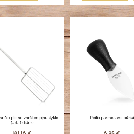
ančio plieno varškės pjaustyklė
Peilis parmezano sūriui
(arfa) didelė
181,16 €
6,95 €