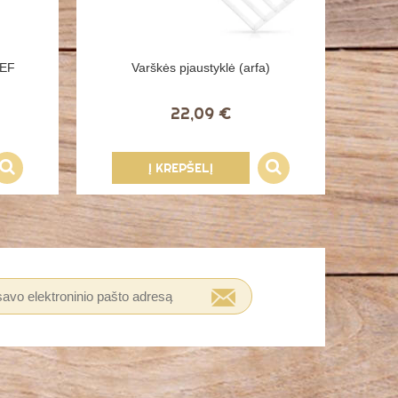
HEF
Varškės pjaustyklė (arfa)
22,09 €
Į KREPŠELĮ