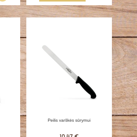
Peilis varškės sūrymui
10,47 €