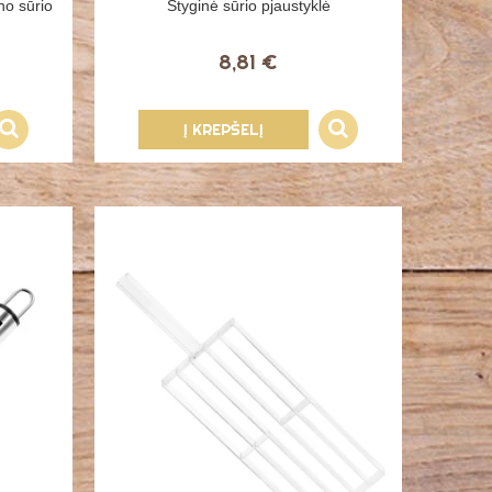
no sūrio
Styginė sūrio pjaustyklė
8,81 €
Į KREPŠELĮ