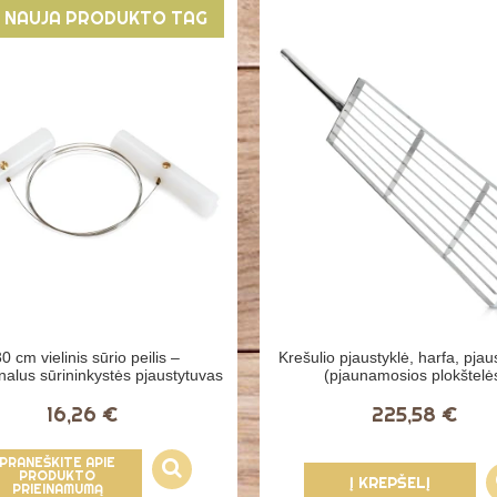
NAUJA PRODUKTO TAG
0 cm vielinis sūrio peilis –
Krešulio pjaustyklė, harfa, pjau
nalus sūrininkystės pjaustytuvas
(pjaunamosios plokštelė
16,26 €
225,58 €
PRANEŠKITE APIE
PRODUKTO
Į KREPŠELĮ
PRIEINAMUMĄ