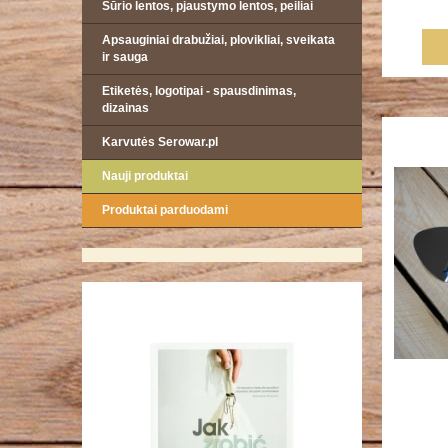
Sūrio lentos, pjaustymo lentos, peiliai
Apsauginiai drabužiai, plovikliai, sveikata
ir sauga
Etiketės, logotipai - spausdinimas,
dizainas
Karvutės Serowar.pl
Nauji produktai
Produktai parduodami