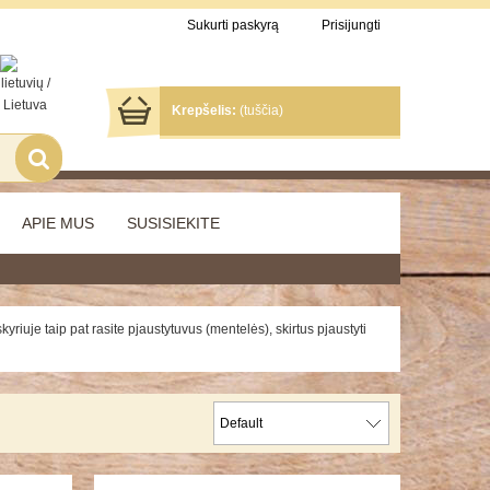
Sukurti paskyrą
Prisijungti
Krepšelis:
(tuščia)
APIE MUS
SUSISIEKITE
kyriuje taip pat rasite pjaustytuvus (mentelės), skirtus pjaustyti